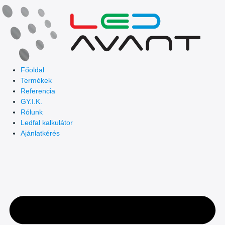
Skip
to
content
Főoldal
Termékek
Referencia
GY.I.K.
Rólunk
Ledfal kalkulátor
Ajánlatkérés