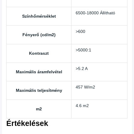
6500-18000 Állítható
Színhőmérséklet
>600
Fényerő (cd/m2)
>5000:1
Kontraszt
>5.2 A
Maximális áramfelvétel
457 W/m2
Maximális teljesítmény
4.6 m2
m2
Értékelések