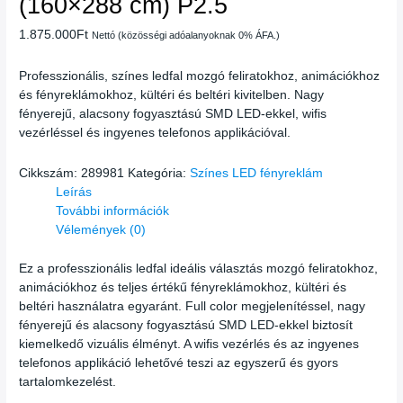
(160×288 cm) P2.5
1.875.000
Ft
Nettó (közösségi adóalanyoknak 0% ÁFA.)
Professzionális, színes ledfal mozgó feliratokhoz, animációkhoz
és fényreklámokhoz, kültéri és beltéri kivitelben. Nagy
fényerejű, alacsony fogyasztású SMD LED-ekkel, wifis
vezérléssel és ingyenes telefonos applikációval.
Cikkszám:
289981
Kategória:
Színes LED fényreklám
Leírás
További információk
Vélemények (0)
Ez a professzionális ledfal ideális választás mozgó feliratokhoz,
animációkhoz és teljes értékű fényreklámokhoz, kültéri és
beltéri használatra egyaránt. Full color megjelenítéssel, nagy
fényerejű és alacsony fogyasztású SMD LED-ekkel biztosít
kiemelkedő vizuális élményt. A wifis vezérlés és az ingyenes
telefonos applikáció lehetővé teszi az egyszerű és gyors
tartalomkezelést.