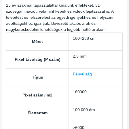
25 év szakmai tapasztalattal kínálunk effekteket, 3D
szöveganimációt, valamint képek és videók lejátszását is. A
telepítést és felszerelést az egyedi igényekhez és helyszíni
adottságokhoz igazítjuk. Bevezető akciós árak és
nagykereskedelmi lehetőségek a legjobb nettó árakon!
160×288 cm
Méret
2.5 mm
Pixel-távolság (P szám)
Fényújság
Típus
160000
Pixel szám / m2
100.000 óra
Élettartam
>6000