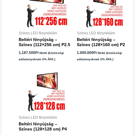
Színes LED fényreklám
Színes LED fényreklám
Beltéri fényújság –
Beltéri fényújság –
Színes (112×256 cm) P2.5
Színes (128×160 cm) P2
1.187.500
Ft
1.000.000
Ft
Nettó (közösségi
Nettó (közösségi
adóalanyoknak 0% ÁFA.)
adóalanyoknak 0% ÁFA.)
Színes LED fényreklám
Beltéri fényújság –
Színes (128×128 cm) P4