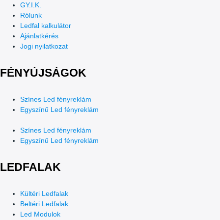
GY.I.K.
Rólunk
Ledfal kalkulátor
Ajánlatkérés
Jogi nyilatkozat
FÉNYÚJSÁGOK
Színes Led fényreklám
Egyszínű Led fényreklám
Színes Led fényreklám
Egyszínű Led fényreklám
LEDFALAK
Kültéri Ledfalak
Beltéri Ledfalak
Led Modulok