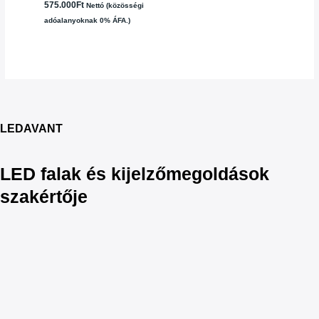
575.000
Ft
Nettó (közösségi
adóalanyoknak 0% ÁFA.)
LEDAVANT
LED falak és kijelzőmegoldások
szakértője