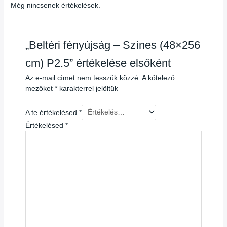
Még nincsenek értékelések.
„Beltéri fényújság – Színes (48×256
cm) P2.5” értékelése elsőként
Az e-mail címet nem tesszük közzé.
A kötelező
mezőket
*
karakterrel jelöltük
A te értékelésed
*
Értékelésed
*