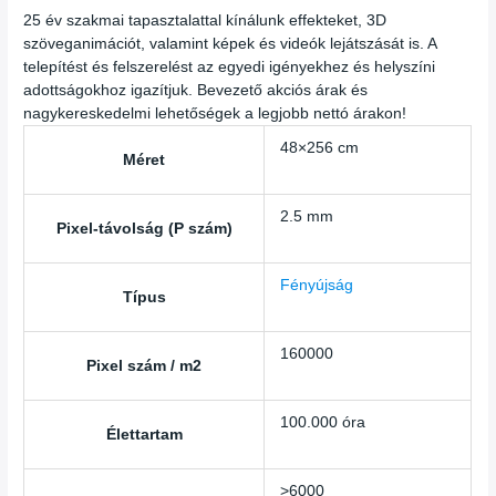
25 év szakmai tapasztalattal kínálunk effekteket, 3D
szöveganimációt, valamint képek és videók lejátszását is. A
telepítést és felszerelést az egyedi igényekhez és helyszíni
adottságokhoz igazítjuk. Bevezető akciós árak és
nagykereskedelmi lehetőségek a legjobb nettó árakon!
48×256 cm
Méret
2.5 mm
Pixel-távolság (P szám)
Fényújság
Típus
160000
Pixel szám / m2
100.000 óra
Élettartam
>6000