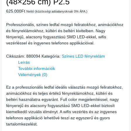
(48×256 cm) P2.5
625.000
Ft
Nettó (közösségi adóalanyoknak 0% ÁFA.)
Professzionális, színes ledfal mozgó feliratokhoz, animációkhoz
és fényreklámokhoz, kültéri és beltéri kivitelben. Nagy
fényerejű, alacsony fogyasztású SMD LED-ekkel, wifis
vezérléssel és ingyenes telefonos applikációval.
Cikkszám:
880094
Kategória:
Színes LED fényreklám
Leírás
További információk
Vélemények (0)
Ez a professzionális ledfal ideális választás mozgó feliratokhoz,
animációkhoz és teljes értékű fényreklámokhoz, kültéri és
beltéri használatra egyaránt. Full color megjelenítéssel, nagy
fényerejű és alacsony fogyasztású SMD LED-ekkel biztosít
kiemelkedő vizuális élményt. A wifis vezérlés és az ingyenes
telefonos applikáció lehetővé teszi az egyszerű és gyors
tartalomkezelést.