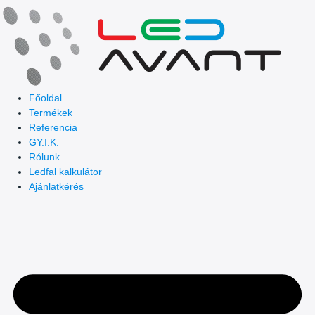
Skip
to
content
Főoldal
Termékek
Referencia
GY.I.K.
Rólunk
Ledfal kalkulátor
Ajánlatkérés