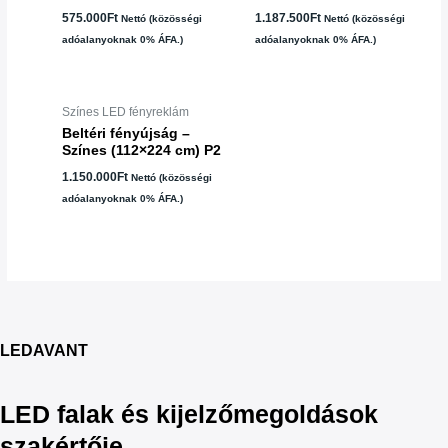
575.000
Ft
1.187.500
Ft
Nettó (közösségi
Nettó (közösségi
adóalanyoknak 0% ÁFA.)
adóalanyoknak 0% ÁFA.)
Színes LED fényreklám
Beltéri fényújság –
Színes (112×224 cm) P2
1.150.000
Ft
Nettó (közösségi
adóalanyoknak 0% ÁFA.)
LEDAVANT
LED falak és kijelzőmegoldások
szakértője