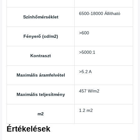
6500-18000 Állítható
Színhőmérséklet
>600
Fényerő (cd/m2)
>5000:1
Kontraszt
>5.2 A
Maximális áramfelvétel
457 W/m2
Maximális teljesítmény
1.2 m2
m2
Értékelések