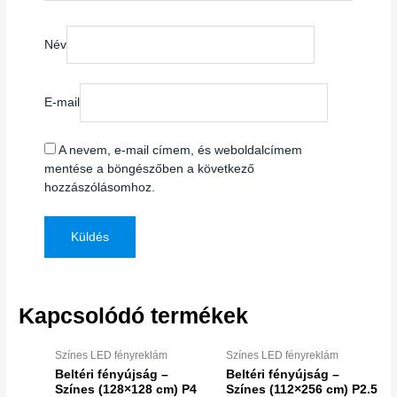
Név
E-mail
A nevem, e-mail címem, és weboldalcímem
mentése a böngészőben a következő
hozzászólásomhoz.
Kapcsolódó termékek
Színes LED fényreklám
Színes LED fényreklám
Beltéri fényújság –
Beltéri fényújság –
Színes (128×128 cm) P4
Színes (112×256 cm) P2.5