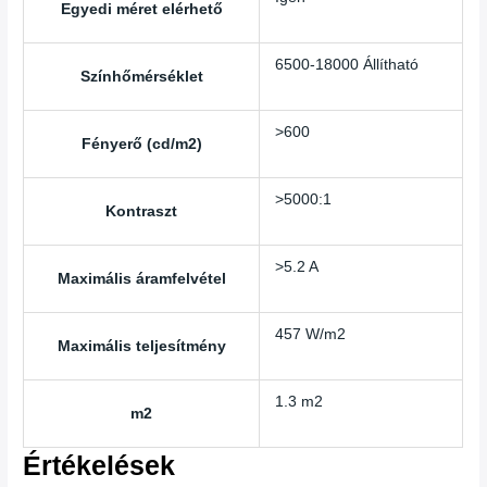
Egyedi méret elérhető
6500-18000 Állítható
Színhőmérséklet
>600
Fényerő (cd/m2)
>5000:1
Kontraszt
>5.2 A
Maximális áramfelvétel
457 W/m2
Maximális teljesítmény
1.3 m2
m2
Értékelések