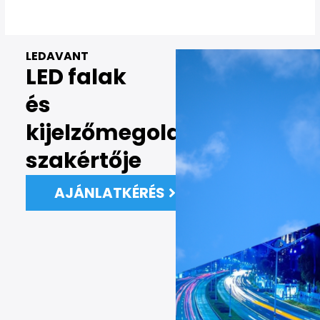
LEDAVANT
LED falak
és
kijelzőmegoldások
szakértője
AJÁNLATKÉRÉS