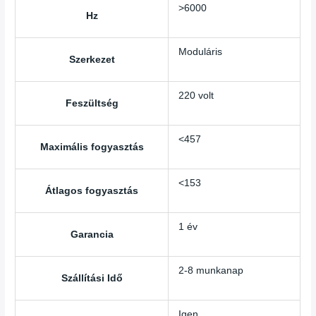
>6000
Hz
Moduláris
Szerkezet
220 volt
Feszültség
<457
Maximális fogyasztás
<153
Átlagos fogyasztás
1 év
Garancia
2-8 munkanap
Szállítási Idő
Igen