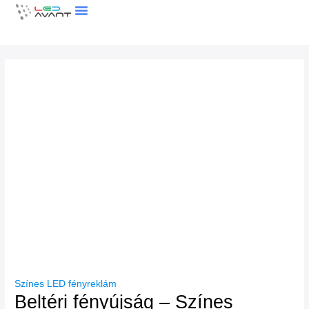
Skip
to
content
LEDFAL KALKULÁTOR
Színes LED fényreklám
Beltéri fényújság – Színes