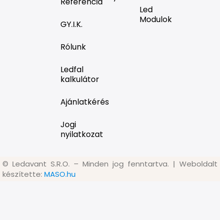
Referencia
Led
Modulok
GY.I.K.
Rólunk
Ledfal
kalkulátor
Ajánlatkérés
Jogi
nyilatkozat
©
Ledavant S.R.O. – Minden jog fenntartva. | Weboldalt
készítette:
MASO.hu