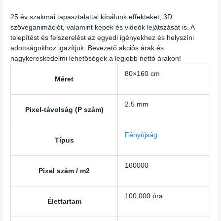
25 év szakmai tapasztalattal kínálunk effekteket, 3D
szöveganimációt, valamint képek és videók lejátszását is. A
telepítést és felszerelést az egyedi igényekhez és helyszíni
adottságokhoz igazítjuk. Bevezető akciós árak és
nagykereskedelmi lehetőségek a legjobb nettó árakon!
80×160 cm
Méret
2.5 mm
Pixel-távolság (P szám)
Fényújság
Típus
160000
Pixel szám / m2
100.000 óra
Élettartam