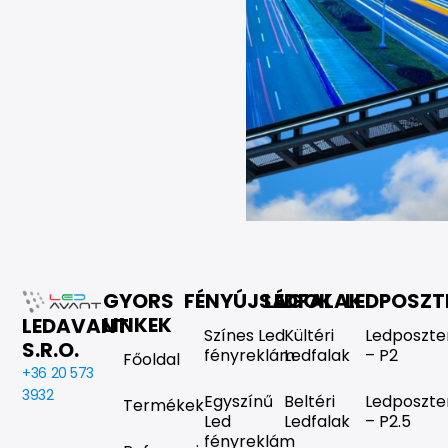
GYORS
FÉNYÚJSÁGOK
LEDFALAK
LEDPOSZT
LINKEK
LEDAVANT
Színes Led
Kültéri
Ledposzte
S.R.O.
fényreklám
Ledfalak
– P2
Főoldal
+36 20 573
3932
Egyszínű
Beltéri
Ledposzte
Termékek
Led
Ledfalak
– P2.5
fényreklám