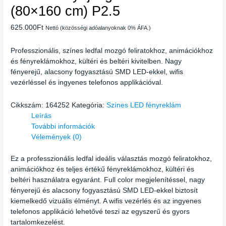
(80×160 cm) P2.5
625.000
Ft
Nettó (közösségi adóalanyoknak 0% ÁFA.)
Professzionális, színes ledfal mozgó feliratokhoz, animációkhoz
és fényreklámokhoz, kültéri és beltéri kivitelben. Nagy
fényerejű, alacsony fogyasztású SMD LED-ekkel, wifis
vezérléssel és ingyenes telefonos applikációval.
Cikkszám:
164252
Kategória:
Színes LED fényreklám
Leírás
További információk
Vélemények (0)
Ez a professzionális ledfal ideális választás mozgó feliratokhoz,
animációkhoz és teljes értékű fényreklámokhoz, kültéri és
beltéri használatra egyaránt. Full color megjelenítéssel, nagy
fényerejű és alacsony fogyasztású SMD LED-ekkel biztosít
kiemelkedő vizuális élményt. A wifis vezérlés és az ingyenes
telefonos applikáció lehetővé teszi az egyszerű és gyors
tartalomkezelést.