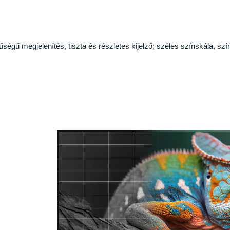
égű megjelenítés, tiszta és részletes kijelző; széles színskála, sz