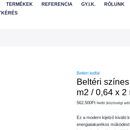
TERMÉKEK
REFERENCIA
GY.I.K.
RÓLUNK
TKÉRÉS
Beltéri ledfal
Beltéri színes
m2 / 0,64 x 2
562.500
Ft
Nettó (közösségi ad
Ez a modern kijelző kiváló 
energiatakarékos működést bi