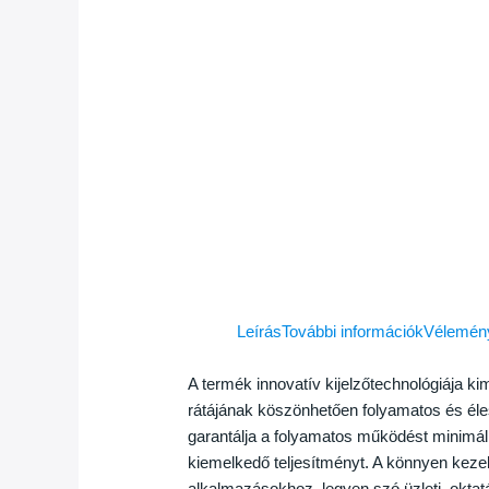
Leírás
További információk
Vélemény
A termék innovatív kijelzőtechnológiája ki
rátájának köszönhetően folyamatos és éles
garantálja a folyamatos működést minimál
kiemelkedő teljesítményt. A könnyen kezelh
alkalmazásokhoz, legyen szó üzleti, oktat