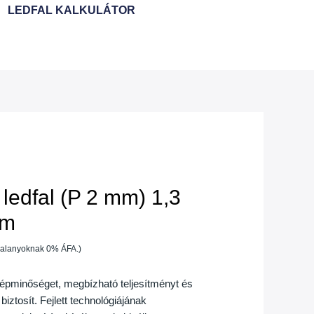
LEDFAL KALKULÁTOR
 ledfal (P 2 mm) 1,3
 m
óalanyoknak 0% ÁFA.)
képminőséget, megbízható teljesítményt és
ztosít. Fejlett technológiájának