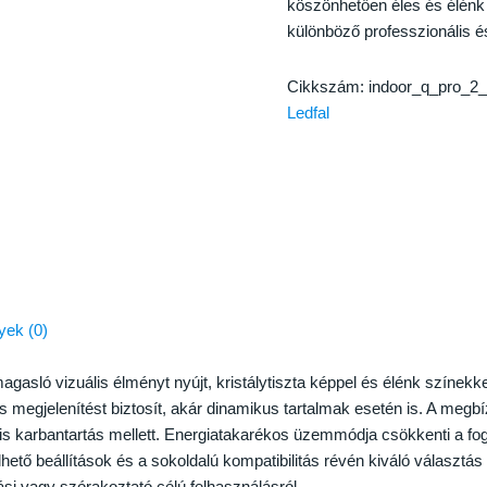
köszönhetően éles és élénk 
különböző professzionális 
Cikkszám:
indoor_q_pro_
Ledfal
ek (0)
magasló vizuális élményt nyújt, kristálytiszta képpel és élénk színek
 megjelenítést biztosít, akár dinamikus tartalmak esetén is. A megbí
is karbantartás mellett. Energiatakarékos üzemmódja csökkenti a fog
ető beállítások és a sokoldalú kompatibilitás révén kiváló választás 
ási vagy szórakoztató célú felhasználásról.