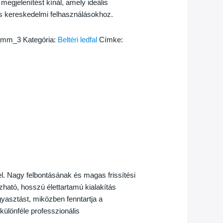
megjelenítést kínál, amely ideális
és kereskedelmi felhasználásokhoz.
2_mm_3
Kategória:
Beltéri ledfal
Címke:
kel. Nagy felbontásának és magas frissítési
zható, hosszú élettartamú kialakítás
yasztást, miközben fenntartja a
különféle professzionális