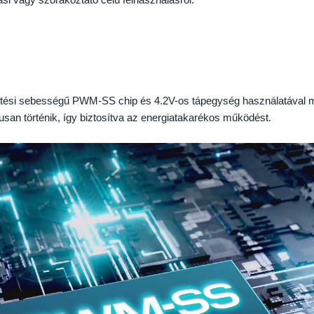
ítési sebességű PWM-SS chip és 4.2V-os tápegység használatával mé
usan történik, így biztosítva az energiatakarékos működést.