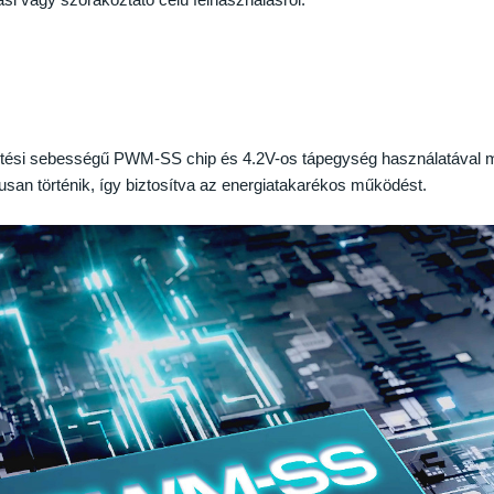
ítési sebességű PWM-SS chip és 4.2V-os tápegység használatával mé
usan történik, így biztosítva az energiatakarékos működést.