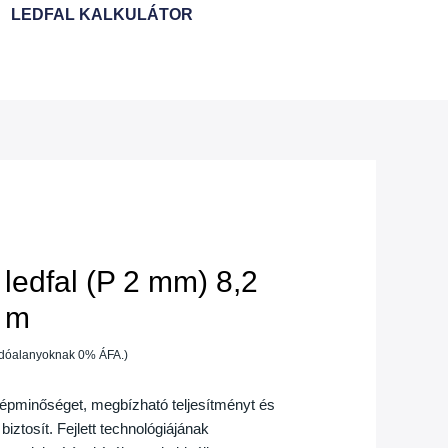
LEDFAL KALKULÁTOR
 ledfal (P 2 mm) 8,2
2 m
adóalanyoknak 0% ÁFA.)
képminőséget, megbízható teljesítményt és
ztosít. Fejlett technológiájának