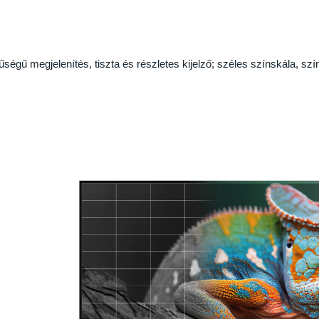
égű megjelenítés, tiszta és részletes kijelző; széles színskála, sz