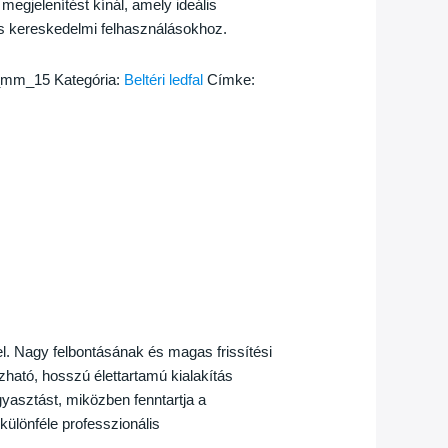
megjelenítést kínál, amely ideális
és kereskedelmi felhasználásokhoz.
2_mm_15
Kategória:
Beltéri ledfal
Címke:
kel. Nagy felbontásának és magas frissítési
zható, hosszú élettartamú kialakítás
yasztást, miközben fenntartja a
különféle professzionális