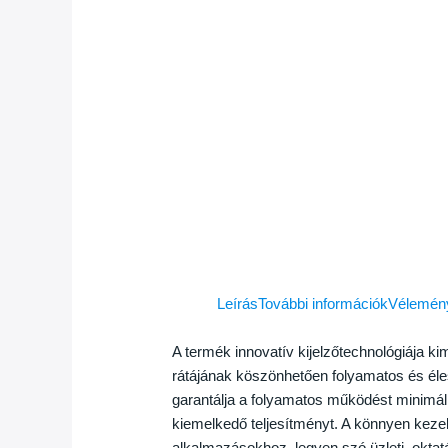
Leírás
További információk
Vélemény
A termék innovatív kijelzőtechnológiája ki
rátájának köszönhetően folyamatos és éles
garantálja a folyamatos működést minimál
kiemelkedő teljesítményt. A könnyen kezelh
alkalmazásokhoz, legyen szó üzleti, oktat