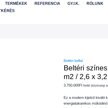
TERMÉKEK
REFERENCIA
GY.I.K.
RÓLUNK
TKÉRÉS
Beltéri ledfal
Beltéri színes
m2 / 2,6 x 3,
3.750.000
Ft
Nettó (közösségi 
Ez a modern kijelző kiváló 
energiatakarékos működést bi