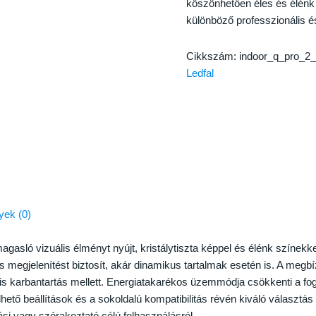
köszönhetően éles és élénk 
különböző professzionális 
Cikkszám:
indoor_q_pro_
Ledfal
ek (0)
magasló vizuális élményt nyújt, kristálytiszta képpel és élénk színek
 megjelenítést biztosít, akár dinamikus tartalmak esetén is. A megbí
is karbantartás mellett. Energiatakarékos üzemmódja csökkenti a fog
ető beállítások és a sokoldalú kompatibilitás révén kiváló választás 
ási vagy szórakoztató célú felhasználásról.