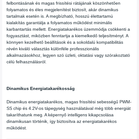
felbontásának és magas frissítési rátájának köszönhetően
folyamatos és éles megjelenítést biztosít, akár dinamikus
tartalmak esetén is. A megbízható, hosszú élettartamú
kialakítás garantálja a folyamatos működést minimális
karbantartás mellett. Energiatakarékos üzemmódja csökkenti a
fogyasztást, miközben fenntartja a kiemelkedő teljesítményt. A
könnyen kezelhető beállítások és a sokoldalú kompatibilitás
révén kiváló választás különféle professzionális
alkalmazásokhoz, legyen szó üzleti, oktatási vagy szórakoztató
célú felhasználásról.
Dinamikus Energiatakarékosság
Dinamikus energiatakarékos, magas frissítési sebességű PWM-
SS chip és 4.2V-os tápegység használatával még több energiát
takaríthatunk meg. A képernyő intelligens kikapcsolása
dinamikusan történik, így biztosítva az energiatakarékos
működést.