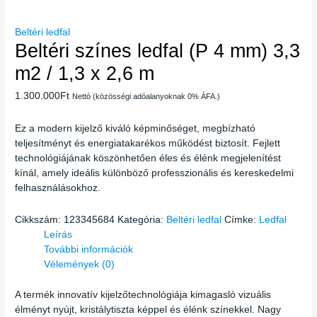
Beltéri ledfal
Beltéri színes ledfal (P 4 mm) 3,3
m2 / 1,3 x 2,6 m
1.300.000
Ft
Nettó (közösségi adóalanyoknak 0% ÁFA.)
Ez a modern kijelző kiváló képminőséget, megbízható
teljesítményt és energiatakarékos működést biztosít. Fejlett
technológiájának köszönhetően éles és élénk megjelenítést
kínál, amely ideális különböző professzionális és kereskedelmi
felhasználásokhoz.
Cikkszám:
123345684
Kategória:
Beltéri ledfal
Címke:
Ledfal
Leírás
További információk
Vélemények (0)
A termék innovatív kijelzőtechnológiája kimagasló vizuális
élményt nyújt, kristálytiszta képpel és élénk színekkel. Nagy