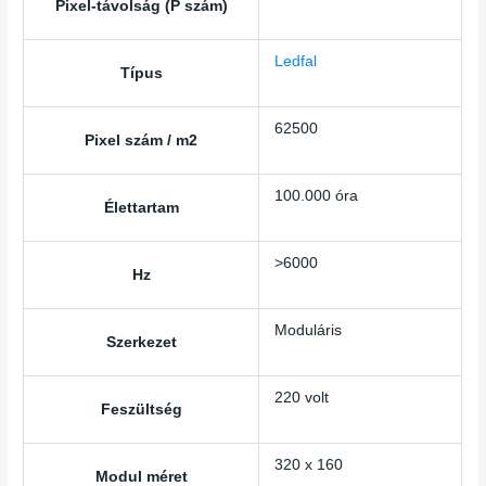
Pixel-távolság (P szám)
Ledfal
Típus
62500
Pixel szám / m2
100.000 óra
Élettartam
>6000
Hz
Moduláris
Szerkezet
220 volt
Feszültség
320 x 160
Modul méret