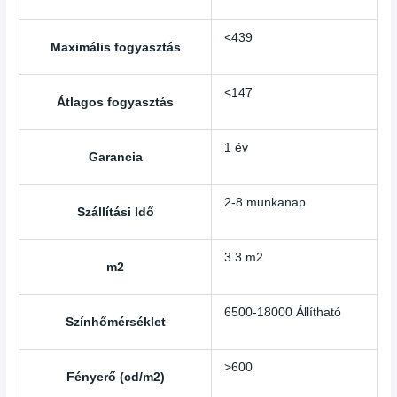
<439
Maximális fogyasztás
<147
Átlagos fogyasztás
1 év
Garancia
2-8 munkanap
Szállítási Idő
3.3 m2
m2
6500-18000 Állítható
Színhőmérséklet
>600
Fényerő (cd/m2)