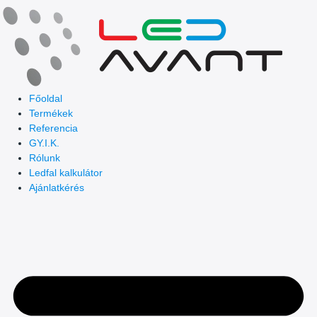
Skip
to
content
Főoldal
Termékek
Referencia
GY.I.K.
Rólunk
Ledfal kalkulátor
Ajánlatkérés