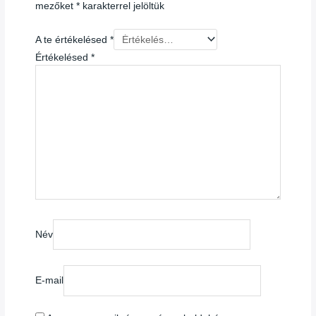
mezőket
*
karakterrel jelöltük
A te értékelésed
*
Értékelésed
*
Név
E-mail