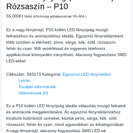
Rózsaszín – P10
55.000
Ft
Nettó (közösségi adóalanyoknak 0% ÁFA.)
Ez a nagy fényerejű, P10 kültéri LED fényújság mozgó
feliratokhoz és animációkhoz ideális. Egyszínű fényreklámként
több színben is elérhető: piros, sárga, kék, zöld, rózsaszín,
fehér és cyan. Wifi vezérléssel és ingyenes telefonos
applikációval könnyedén irányítható. Alacsony fogyasztású SMD
LED-ekkel
Cikkszám:
593173
Kategória:
Egyszínű LED fényreklám
Leírás
További információk
Vélemények (0)
Ez a P10 kültéri LED fényújság ideális választás mozgó feliratok
és animációk megjelenítésére. Az egyszínű fényreklámokhoz
kínálunk különböző színeket, köztük piros, sárga, kék, zöld,
rózsaszín, fehér és cyan, mind ugyanabban az árkategóriában.
A nagy fényerejű, alacsony fogyasztású SMD LED-ek