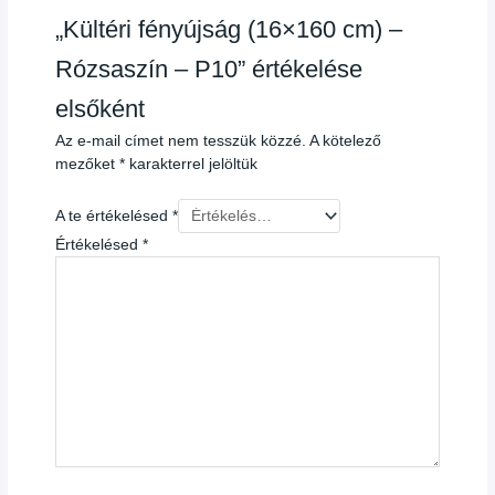
„Kültéri fényújság (16×160 cm) –
Rózsaszín – P10” értékelése
elsőként
Az e-mail címet nem tesszük közzé.
A kötelező
mezőket
*
karakterrel jelöltük
A te értékelésed
*
Értékelésed
*