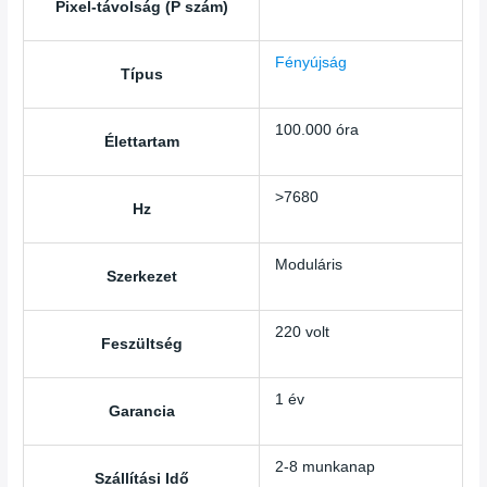
Pixel-távolság (P szám)
Fényújság
Típus
100.000 óra
Élettartam
>7680
Hz
Moduláris
Szerkezet
220 volt
Feszültség
1 év
Garancia
2-8 munkanap
Szállítási Idő