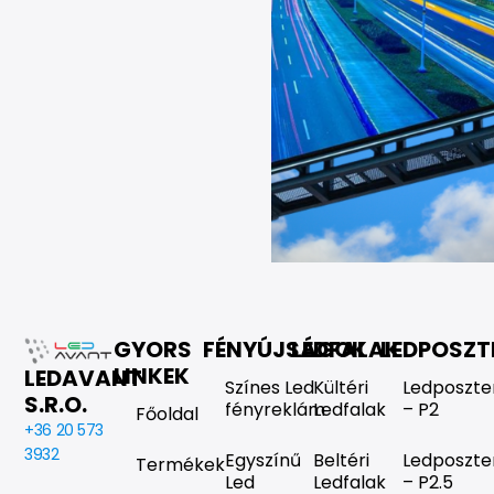
GYORS
FÉNYÚJSÁGOK
LEDFALAK
LEDPOSZT
LINKEK
LEDAVANT
Színes Led
Kültéri
Ledposzte
S.R.O.
fényreklám
Ledfalak
– P2
Főoldal
+36 20 573
3932
Egyszínű
Beltéri
Ledposzte
Termékek
Led
Ledfalak
– P2.5