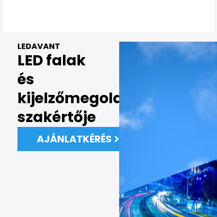
LEDAVANT
LED falak
és
kijelzőmegoldások
szakértője
AJÁNLATKÉRÉS