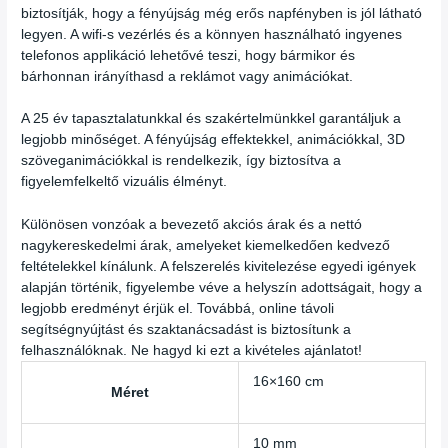
biztosítják, hogy a fényújság még erős napfényben is jól látható
legyen. A wifi-s vezérlés és a könnyen használható ingyenes
telefonos applikáció lehetővé teszi, hogy bármikor és
bárhonnan irányíthasd a reklámot vagy animációkat.
A 25 év tapasztalatunkkal és szakértelmünkkel garantáljuk a
legjobb minőséget. A fényújság effektekkel, animációkkal, 3D
szöveganimációkkal is rendelkezik, így biztosítva a
figyelemfelkeltő vizuális élményt.
Különösen vonzóak a bevezető akciós árak és a nettó
nagykereskedelmi árak, amelyeket kiemelkedően kedvező
feltételekkel kínálunk. A felszerelés kivitelezése egyedi igények
alapján történik, figyelembe véve a helyszín adottságait, hogy a
legjobb eredményt érjük el. Továbbá, online távoli
segítségnyújtást és szaktanácsadást is biztosítunk a
felhasználóknak. Ne hagyd ki ezt a kivételes ajánlatot!
16×160 cm
Méret
10 mm