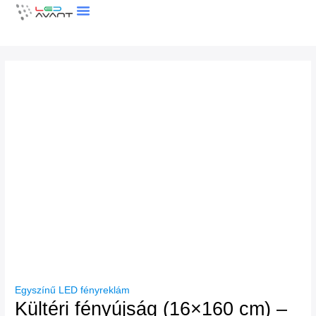
Skip
to
content
LEDFAL KALKULÁTOR
Egyszínű LED fényreklám
Kültéri fényújság (16×160 cm) –