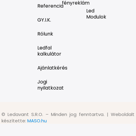
fényreklám
Referencia
Led
Modulok
GY.I.K.
Rólunk
Ledfal
kalkulátor
Ajánlatkérés
Jogi
nyilatkozat
©
Ledavant S.R.O. – Minden jog fenntartva. | Weboldalt
készítette:
MASO.hu