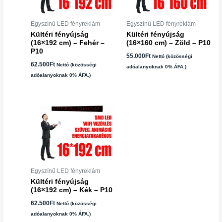
Egyszínű LED fényreklám
Egyszínű LED fényreklám
Kültéri fényújság
Kültéri fényújság
(16×192 cm) – Fehér –
(16×160 cm) – Zöld – P10
P10
55.000
Ft
Nettó (közösségi
62.500
Ft
Nettó (közösségi
adóalanyoknak 0% ÁFA.)
adóalanyoknak 0% ÁFA.)
Egyszínű LED fényreklám
Kültéri fényújság
(16×192 cm) – Kék – P10
62.500
Ft
Nettó (közösségi
adóalanyoknak 0% ÁFA.)