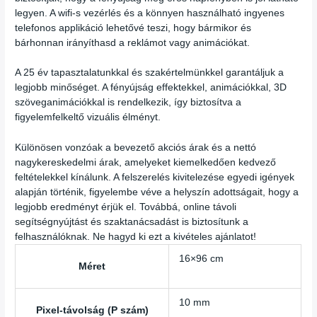
legyen. A wifi-s vezérlés és a könnyen használható ingyenes
telefonos applikáció lehetővé teszi, hogy bármikor és
bárhonnan irányíthasd a reklámot vagy animációkat.
A 25 év tapasztalatunkkal és szakértelmünkkel garantáljuk a
legjobb minőséget. A fényújság effektekkel, animációkkal, 3D
szöveganimációkkal is rendelkezik, így biztosítva a
figyelemfelkeltő vizuális élményt.
Különösen vonzóak a bevezető akciós árak és a nettó
nagykereskedelmi árak, amelyeket kiemelkedően kedvező
feltételekkel kínálunk. A felszerelés kivitelezése egyedi igények
alapján történik, figyelembe véve a helyszín adottságait, hogy a
legjobb eredményt érjük el. Továbbá, online távoli
segítségnyújtást és szaktanácsadást is biztosítunk a
felhasználóknak. Ne hagyd ki ezt a kivételes ajánlatot!
16×96 cm
Méret
10 mm
Pixel-távolság (P szám)