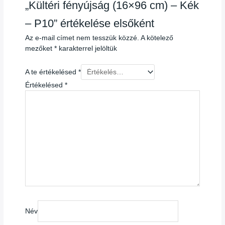
„Kültéri fényújság (16×96 cm) – Kék
– P10” értékelése elsőként
Az e-mail címet nem tesszük közzé.
A kötelező
mezőket
*
karakterrel jelöltük
A te értékelésed
*
Értékelésed
*
Név