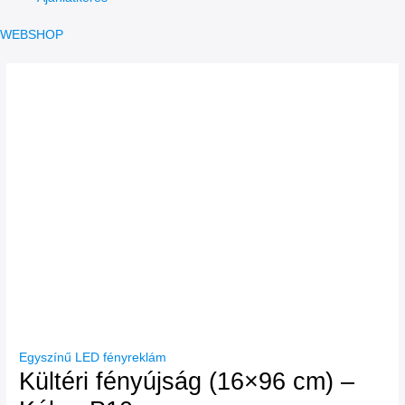
WEBSHOP
Egyszínű LED fényreklám
Kültéri fényújság (16×96 cm) –