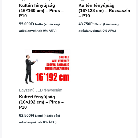
Kültéri fényújság
Kültéri fényújság
(16×160 cm) – Piros –
(16×128 cm) – Rózsaszín
P10
– P10
55.000
Ft
43.750
Ft
Nettó (közösségi
Nettó (közösségi
adóalanyoknak 0% ÁFA.)
adóalanyoknak 0% ÁFA.)
Egyszínű LED fényreklám
Kültéri fényújság
(16×192 cm) – Piros –
P10
62.500
Ft
Nettó (közösségi
adóalanyoknak 0% ÁFA.)