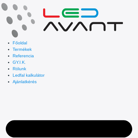
Skip
to
content
Főoldal
Termékek
Referencia
GY.I.K.
Rólunk
Ledfal kalkulátor
Ajánlatkérés