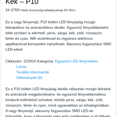
Kék – P10
34.375
Ft
Nettó (közösségi adóalanyoknak 0% ÁFA.)
Ez a nagy fényerejű, P10 kültéri LED fényújság mozgó
feliratokhoz és animációkhoz ideális. Egyszínű fényreklámként
több színben is elérhető: piros, sárga, kék, zöld, rózsaszín,
fehér és cyan. Wifi vezérléssel és ingyenes telefonos
applikációval könnyedén irányítható. Alacsony fogyasztású SMD
LED-ekkel
Cikkszám:
223910
Kategória:
Egyszínű LED fényreklám
Leírás
További információk
Vélemények (0)
Ez a P10 kültéri LED fényújság ideális választás mozgó feliratok
és animációk megjelenítésére. Az egyszínű fényreklámokhoz
kínálunk különböző színeket, köztük piros, sárga, kék, zöld,
rózsaszín, fehér és cyan, mind ugyanabban az árkategóriában.
A nagy fényerejű, alacsony fogyasztású SMD LED-ek
biztosítják, hogy a fényújság még erős napfényben is jól látható