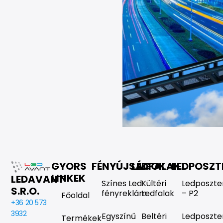
GYORS
FÉNYÚJSÁGOK
LEDFALAK
LEDPOSZT
LINKEK
LEDAVANT
Színes Led
Kültéri
Ledposzte
S.R.O.
fényreklám
Ledfalak
– P2
Főoldal
+36 20 573
3932
Egyszínű
Beltéri
Ledposzte
Termékek