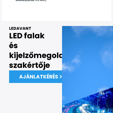
adóalanyoknak 0% ÁFA.)
LEDAVANT
LED falak
és
kijelzőmegoldások
szakértője
AJÁNLATKÉRÉS