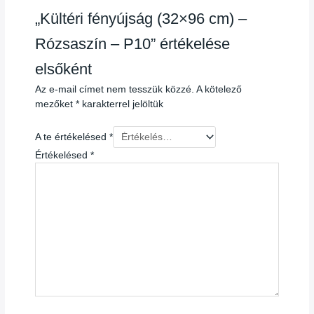
„Kültéri fényújság (32×96 cm) –
Rózsaszín – P10” értékelése
elsőként
Az e-mail címet nem tesszük közzé.
A kötelező
mezőket
*
karakterrel jelöltük
A te értékelésed
*
Értékelésed
*