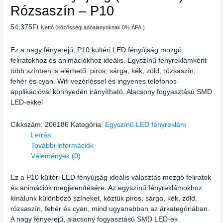
Rózsaszín – P10
54.375
Ft
Nettó (közösségi adóalanyoknak 0% ÁFA.)
Ez a nagy fényerejű, P10 kültéri LED fényújság mozgó
feliratokhoz és animációkhoz ideális. Egyszínű fényreklámként
több színben is elérhető: piros, sárga, kék, zöld, rózsaszín,
fehér és cyan. Wifi vezérléssel és ingyenes telefonos
applikációval könnyedén irányítható. Alacsony fogyasztású SMD
LED-ekkel
Cikkszám:
206186
Kategória:
Egyszínű LED fényreklám
Leírás
További információk
Vélemények (0)
Ez a P10 kültéri LED fényújság ideális választás mozgó feliratok
és animációk megjelenítésére. Az egyszínű fényreklámokhoz
kínálunk különböző színeket, köztük piros, sárga, kék, zöld,
rózsaszín, fehér és cyan, mind ugyanabban az árkategóriában.
A nagy fényerejű, alacsony fogyasztású SMD LED-ek