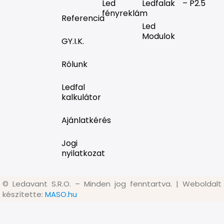
Led
Ledfalak
– P2.5
fényreklám
Referencia
Led
Modulok
GY.I.K.
Rólunk
Ledfal
kalkulátor
Ajánlatkérés
Jogi
nyilatkozat
©
Ledavant S.R.O. – Minden jog fenntartva. | Weboldalt
készítette:
MASO.hu