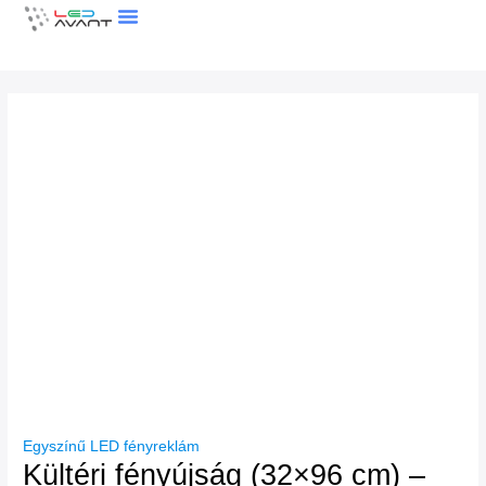
Skip
to
content
LEDFAL KALKULÁTOR
Egyszínű LED fényreklám
Kültéri fényújság (32×96 cm) –