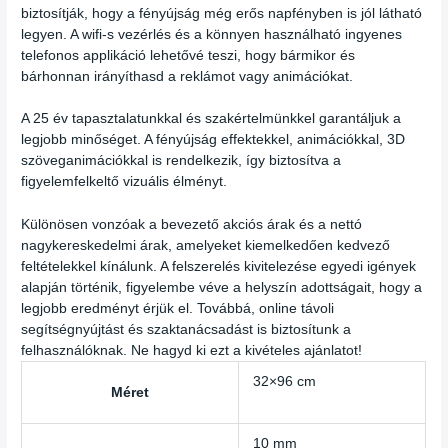
biztosítják, hogy a fényújság még erős napfényben is jól látható
legyen. A wifi-s vezérlés és a könnyen használható ingyenes
telefonos applikáció lehetővé teszi, hogy bármikor és
bárhonnan irányíthasd a reklámot vagy animációkat.
A 25 év tapasztalatunkkal és szakértelmünkkel garantáljuk a
legjobb minőséget. A fényújság effektekkel, animációkkal, 3D
szöveganimációkkal is rendelkezik, így biztosítva a
figyelemfelkeltő vizuális élményt.
Különösen vonzóak a bevezető akciós árak és a nettó
nagykereskedelmi árak, amelyeket kiemelkedően kedvező
feltételekkel kínálunk. A felszerelés kivitelezése egyedi igények
alapján történik, figyelembe véve a helyszín adottságait, hogy a
legjobb eredményt érjük el. Továbbá, online távoli
segítségnyújtást és szaktanácsadást is biztosítunk a
felhasználóknak. Ne hagyd ki ezt a kivételes ajánlatot!
32×96 cm
Méret
10 mm