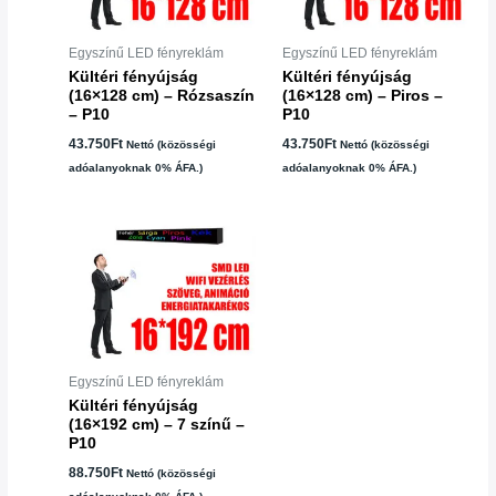
Egyszínű LED fényreklám
Egyszínű LED fényreklám
Kültéri fényújság
Kültéri fényújság
(16×128 cm) – Rózsaszín
(16×128 cm) – Piros –
– P10
P10
43.750
Ft
43.750
Ft
Nettó (közösségi
Nettó (közösségi
adóalanyoknak 0% ÁFA.)
adóalanyoknak 0% ÁFA.)
Egyszínű LED fényreklám
Kültéri fényújság
(16×192 cm) – 7 színű –
P10
88.750
Ft
Nettó (közösségi