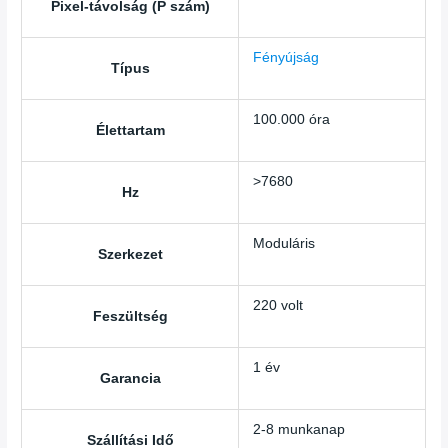
Pixel-távolság (P szám)
Fényújság
Típus
100.000 óra
Élettartam
>7680
Hz
Moduláris
Szerkezet
220 volt
Feszültség
1 év
Garancia
2-8 munkanap
Szállítási Idő