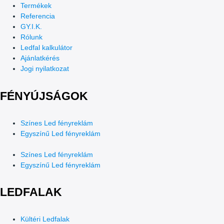
Termékek
Referencia
GY.I.K.
Rólunk
Ledfal kalkulátor
Ajánlatkérés
Jogi nyilatkozat
FÉNYÚJSÁGOK
Színes Led fényreklám
Egyszínű Led fényreklám
Színes Led fényreklám
Egyszínű Led fényreklám
LEDFALAK
Kültéri Ledfalak