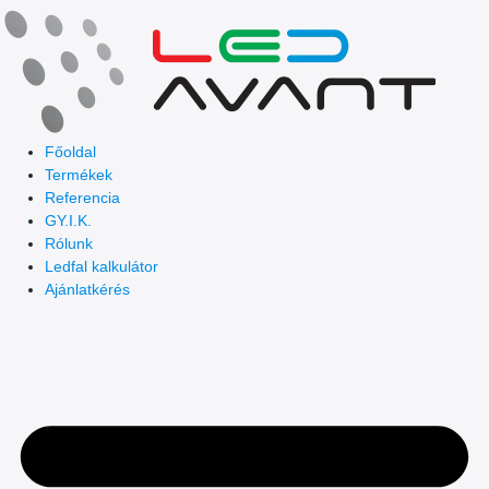
Skip
to
content
Főoldal
Termékek
Referencia
GY.I.K.
Rólunk
Ledfal kalkulátor
Ajánlatkérés