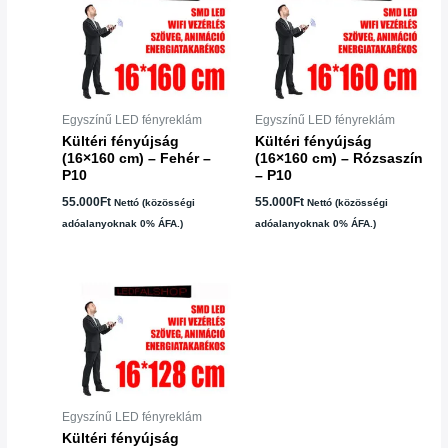
Egyszínű LED fényreklám
Egyszínű LED fényreklám
Kültéri fényújság
Kültéri fényújság
(16×160 cm) – Fehér –
(16×160 cm) – Rózsaszín
P10
– P10
55.000
Ft
55.000
Ft
Nettó (közösségi
Nettó (közösségi
adóalanyoknak 0% ÁFA.)
adóalanyoknak 0% ÁFA.)
Egyszínű LED fényreklám
Kültéri fényújság