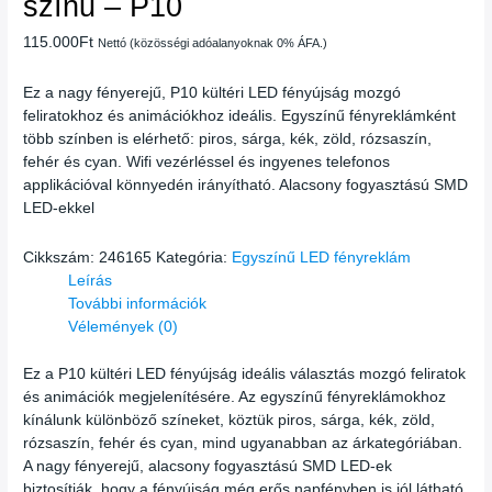
színű – P10
115.000
Ft
Nettó (közösségi adóalanyoknak 0% ÁFA.)
Ez a nagy fényerejű, P10 kültéri LED fényújság mozgó
feliratokhoz és animációkhoz ideális. Egyszínű fényreklámként
több színben is elérhető: piros, sárga, kék, zöld, rózsaszín,
fehér és cyan. Wifi vezérléssel és ingyenes telefonos
applikációval könnyedén irányítható. Alacsony fogyasztású SMD
LED-ekkel
Cikkszám:
246165
Kategória:
Egyszínű LED fényreklám
Leírás
További információk
Vélemények (0)
Ez a P10 kültéri LED fényújság ideális választás mozgó feliratok
és animációk megjelenítésére. Az egyszínű fényreklámokhoz
kínálunk különböző színeket, köztük piros, sárga, kék, zöld,
rózsaszín, fehér és cyan, mind ugyanabban az árkategóriában.
A nagy fényerejű, alacsony fogyasztású SMD LED-ek
biztosítják, hogy a fényújság még erős napfényben is jól látható