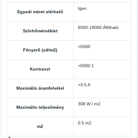
Igen
Egyedi méret elérhető
6500-18000 Állítható
Színhőmérséklet
>5000
Fényerő (cd/m2)
>5000:1
Kontraszt
>3.5 A
Maximális áramfelvétel
308 W / m2
Maximális teljesítmény
0.5 m2
m2