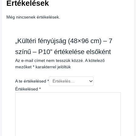
Értékelések
Még nincsenek értékelések.
„Kültéri fényújság (48×96 cm) – 7
színű – P10” értékelése elsőként
Az e-mail címet nem tesszük közzé.
A kötelező
mezőket
*
karakterrel jelöltük
A te értékelésed
*
Értékelésed
*