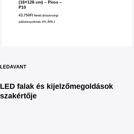
(16×128 cm) – Piros –
P10
43.750
Ft
Nettó (közösségi
adóalanyoknak 0% ÁFA.)
LEDAVANT
LED falak és kijelzőmegoldások
szakértője