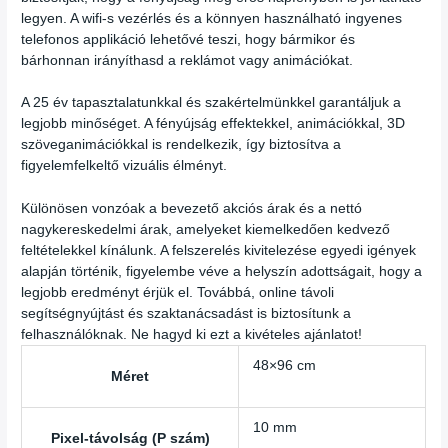
legyen. A wifi-s vezérlés és a könnyen használható ingyenes
telefonos applikáció lehetővé teszi, hogy bármikor és
bárhonnan irányíthasd a reklámot vagy animációkat.
A 25 év tapasztalatunkkal és szakértelmünkkel garantáljuk a
legjobb minőséget. A fényújság effektekkel, animációkkal, 3D
szöveganimációkkal is rendelkezik, így biztosítva a
figyelemfelkeltő vizuális élményt.
Különösen vonzóak a bevezető akciós árak és a nettó
nagykereskedelmi árak, amelyeket kiemelkedően kedvező
feltételekkel kínálunk. A felszerelés kivitelezése egyedi igények
alapján történik, figyelembe véve a helyszín adottságait, hogy a
legjobb eredményt érjük el. Továbbá, online távoli
segítségnyújtást és szaktanácsadást is biztosítunk a
felhasználóknak. Ne hagyd ki ezt a kivételes ajánlatot!
48×96 cm
Méret
10 mm
Pixel-távolság (P szám)