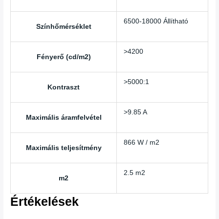
6500-18000 Állítható
Színhőmérséklet
>4200
Fényerő (cd/m2)
>5000:1
Kontraszt
>9.85 A
Maximális áramfelvétel
866 W / m2
Maximális teljesítmény
2.5 m2
m2
Értékelések