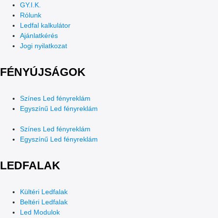
GY.I.K.
Rólunk
Ledfal kalkulátor
Ajánlatkérés
Jogi nyilatkozat
FÉNYÚJSÁGOK
Színes Led fényreklám
Egyszínű Led fényreklám
Színes Led fényreklám
Egyszínű Led fényreklám
LEDFALAK
Kültéri Ledfalak
Beltéri Ledfalak
Led Modulok