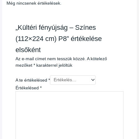
Még nincsenek értékelések.
„Kültéri fényújság – Színes
(112×224 cm) P8” értékelése
elsőként
Az e-mail címet nem tesszük közzé.
A kötelező
mezőket
*
karakterrel jelöltük
A te értékelésed
*
Értékelésed
*