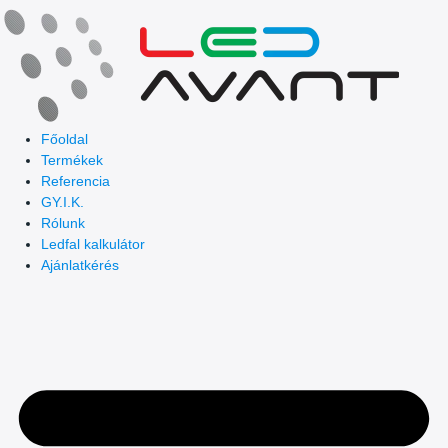
Skip
to
content
Főoldal
Termékek
Referencia
GY.I.K.
Rólunk
Ledfal kalkulátor
Ajánlatkérés