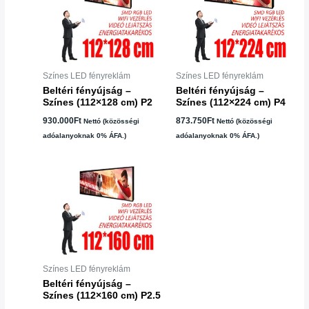
Színes LED fényreklám
Színes LED fényreklám
Beltéri fényújság –
Beltéri fényújság –
Színes (112×128 cm) P2
Színes (112×224 cm) P4
930.000
Ft
873.750
Ft
Nettó (közösségi
Nettó (közösségi
adóalanyoknak 0% ÁFA.)
adóalanyoknak 0% ÁFA.)
Színes LED fényreklám
Beltéri fényújság –
Színes (112×160 cm) P2.5