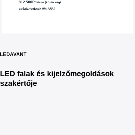
812.500
Ft
Nettó (közösségi
adóalanyoknak 0% ÁFA.)
LEDAVANT
LED falak és kijelzőmegoldások
szakértője