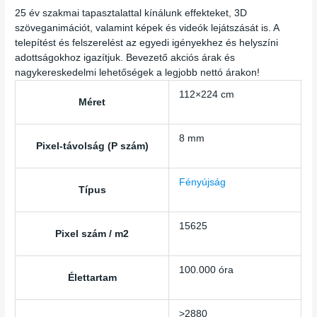
25 év szakmai tapasztalattal kínálunk effekteket, 3D
szöveganimációt, valamint képek és videók lejátszását is. A
telepítést és felszerelést az egyedi igényekhez és helyszíni
adottságokhoz igazítjuk. Bevezető akciós árak és
nagykereskedelmi lehetőségek a legjobb nettó árakon!
112×224 cm
Méret
8 mm
Pixel-távolság (P szám)
Fényújság
Típus
15625
Pixel szám / m2
100.000 óra
Élettartam
>2880