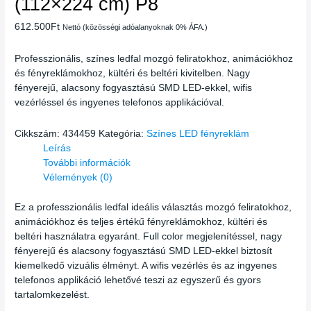
(112×224 cm) P8
612.500
Ft
Nettó (közösségi adóalanyoknak 0% ÁFA.)
Professzionális, színes ledfal mozgó feliratokhoz, animációkhoz
és fényreklámokhoz, kültéri és beltéri kivitelben. Nagy
fényerejű, alacsony fogyasztású SMD LED-ekkel, wifis
vezérléssel és ingyenes telefonos applikációval.
Cikkszám:
434459
Kategória:
Színes LED fényreklám
Leírás
További információk
Vélemények (0)
Ez a professzionális ledfal ideális választás mozgó feliratokhoz,
animációkhoz és teljes értékű fényreklámokhoz, kültéri és
beltéri használatra egyaránt. Full color megjelenítéssel, nagy
fényerejű és alacsony fogyasztású SMD LED-ekkel biztosít
kiemelkedő vizuális élményt. A wifis vezérlés és az ingyenes
telefonos applikáció lehetővé teszi az egyszerű és gyors
tartalomkezelést.