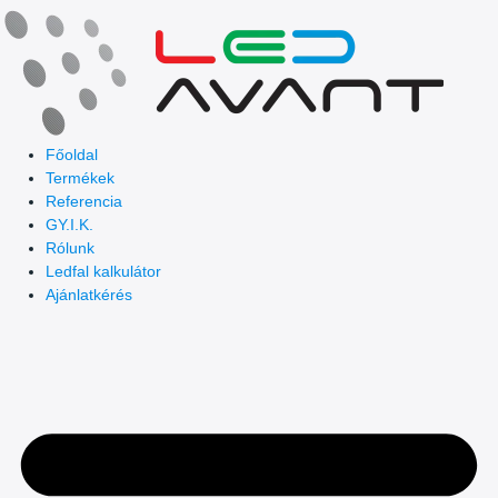
Skip
to
content
Főoldal
Termékek
Referencia
GY.I.K.
Rólunk
Ledfal kalkulátor
Ajánlatkérés