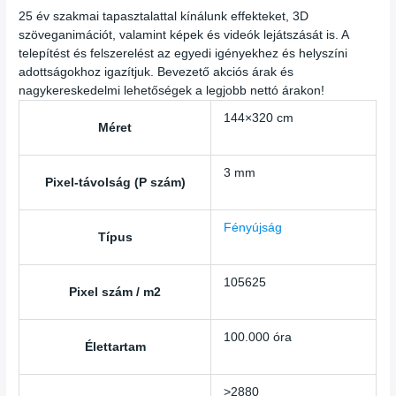
25 év szakmai tapasztalattal kínálunk effekteket, 3D
szöveganimációt, valamint képek és videók lejátszását is. A
telepítést és felszerelést az egyedi igényekhez és helyszíni
adottságokhoz igazítjuk. Bevezető akciós árak és
nagykereskedelmi lehetőségek a legjobb nettó árakon!
144×320 cm
Méret
3 mm
Pixel-távolság (P szám)
Fényújság
Típus
105625
Pixel szám / m2
100.000 óra
Élettartam
>2880