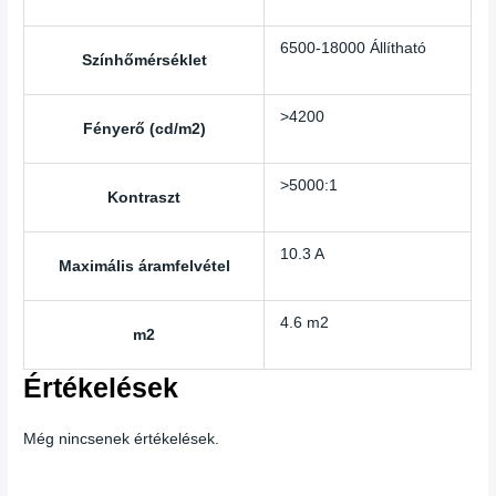
6500-18000 Állítható
Színhőmérséklet
>4200
Fényerő (cd/m2)
>5000:1
Kontraszt
10.3 A
Maximális áramfelvétel
4.6 m2
m2
Értékelések
Még nincsenek értékelések.