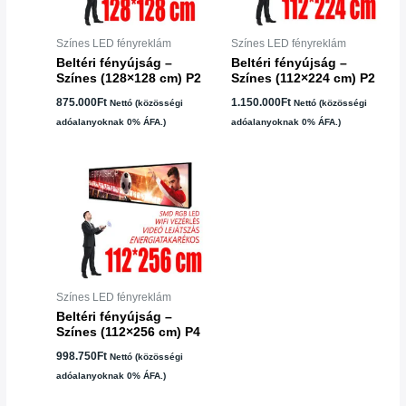
Színes LED fényreklám
Színes LED fényreklám
Beltéri fényújság –
Beltéri fényújság –
Színes (128×128 cm) P2
Színes (112×224 cm) P2
875.000
Ft
1.150.000
Ft
Nettó (közösségi
Nettó (közösségi
adóalanyoknak 0% ÁFA.)
adóalanyoknak 0% ÁFA.)
Színes LED fényreklám
Beltéri fényújság –
Színes (112×256 cm) P4
998.750
Ft
Nettó (közösségi
adóalanyoknak 0% ÁFA.)