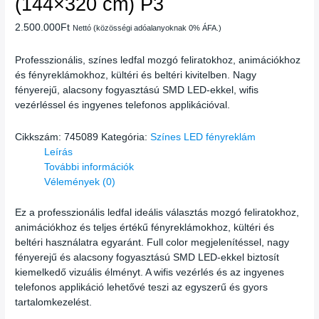
(144×320 cm) P3
2.500.000
Ft
Nettó (közösségi adóalanyoknak 0% ÁFA.)
Professzionális, színes ledfal mozgó feliratokhoz, animációkhoz
és fényreklámokhoz, kültéri és beltéri kivitelben. Nagy
fényerejű, alacsony fogyasztású SMD LED-ekkel, wifis
vezérléssel és ingyenes telefonos applikációval.
Cikkszám:
745089
Kategória:
Színes LED fényreklám
Leírás
További információk
Vélemények (0)
Ez a professzionális ledfal ideális választás mozgó feliratokhoz,
animációkhoz és teljes értékű fényreklámokhoz, kültéri és
beltéri használatra egyaránt. Full color megjelenítéssel, nagy
fényerejű és alacsony fogyasztású SMD LED-ekkel biztosít
kiemelkedő vizuális élményt. A wifis vezérlés és az ingyenes
telefonos applikáció lehetővé teszi az egyszerű és gyors
tartalomkezelést.