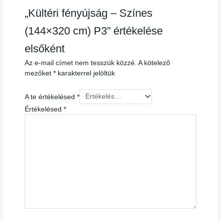
„Kültéri fényújság – Színes
(144×320 cm) P3” értékelése
elsőként
Az e-mail címet nem tesszük közzé.
A kötelező
mezőket
*
karakterrel jelöltük
A te értékelésed
*
Értékelésed
*