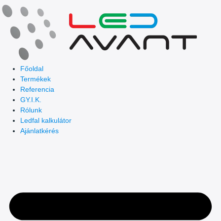
Skip
to
content
Főoldal
Termékek
Referencia
GY.I.K.
Rólunk
Ledfal kalkulátor
Ajánlatkérés