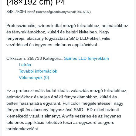
(48×192 cm) P4
348.750
Ft
Nettó (közösségi adóalanyoknak 0% ÁFA.)
Professzionális, színes ledfal mozgó feliratokhoz, animációkhoz
és fényreklámokhoz, kültéri és beltéri kivitelben. Nagy
fényerejű, alacsony fogyasztású SMD LED-ekkel, wifis
vezérléssel és ingyenes telefonos applikációval.
Cikkszám:
265733
Kategória:
Színes LED fényreklám
Leírás
További információk
Vélemények (0)
Ez a professzionális ledfal ideális választás mozgó feliratokhoz,
animációkhoz és teljes értékű fényreklámokhoz, kültéri és
beltéri használatra egyaránt. Full color megjelenítéssel, nagy
fényerejű és alacsony fogyasztású SMD LED-ekkel biztosít
kiemelkedő vizuális élményt. A wifis vezérlés és az ingyenes
telefonos applikáció lehetővé teszi az egyszerű és gyors
tartalomkezelést.