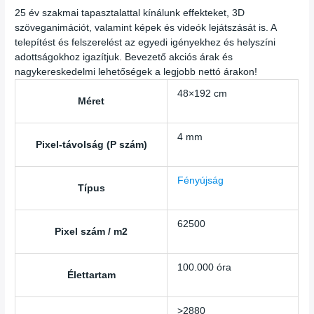
25 év szakmai tapasztalattal kínálunk effekteket, 3D
szöveganimációt, valamint képek és videók lejátszását is. A
telepítést és felszerelést az egyedi igényekhez és helyszíni
adottságokhoz igazítjuk. Bevezető akciós árak és
nagykereskedelmi lehetőségek a legjobb nettó árakon!
48×192 cm
Méret
4 mm
Pixel-távolság (P szám)
Fényújság
Típus
62500
Pixel szám / m2
100.000 óra
Élettartam
>2880