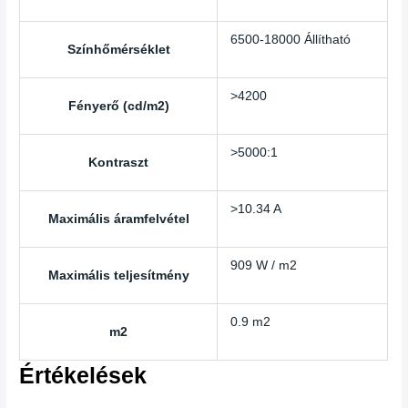
6500-18000 Állítható
Színhőmérséklet
>4200
Fényerő (cd/m2)
>5000:1
Kontraszt
>10.34 A
Maximális áramfelvétel
909 W / m2
Maximális teljesítmény
0.9 m2
m2
Értékelések