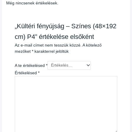
Még nincsenek értékelések.
„Kültéri fényújság – Színes (48×192
cm) P4” értékelése elsőként
Az e-mail címet nem tesszük közzé.
A kötelező
mezőket
*
karakterrel jelöltük
A te értékelésed
*
Értékelésed
*