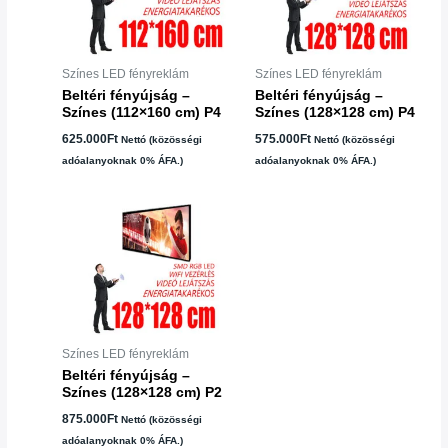
Színes LED fényreklám
Színes LED fényreklám
Beltéri fényújság –
Beltéri fényújság –
Színes (112×160 cm) P4
Színes (128×128 cm) P4
625.000
Ft
575.000
Ft
Nettó (közösségi
Nettó (közösségi
adóalanyoknak 0% ÁFA.)
adóalanyoknak 0% ÁFA.)
Színes LED fényreklám
Beltéri fényújság –
Színes (128×128 cm) P2
875.000
Ft
Nettó (közösségi
adóalanyoknak 0% ÁFA.)