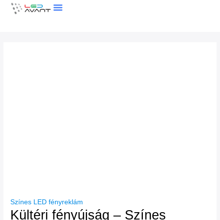
Skip
to
content
LEDFAL KALKULÁTOR
Színes LED fényreklám
Kültéri fényújság – Színes