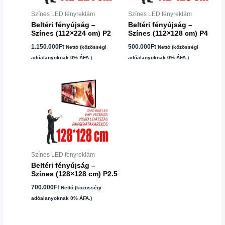
Színes LED fényreklám
Színes LED fényreklám
Beltéri fényújság –
Beltéri fényújság –
Színes (112×224 cm) P2
Színes (112×128 cm) P4
1.150.000
Ft
500.000
Ft
Nettó (közösségi
Nettó (közösségi
adóalanyoknak 0% ÁFA.)
adóalanyoknak 0% ÁFA.)
Színes LED fényreklám
Beltéri fényújság –
Színes (128×128 cm) P2.5
700.000
Ft
Nettó (közösségi
adóalanyoknak 0% ÁFA.)