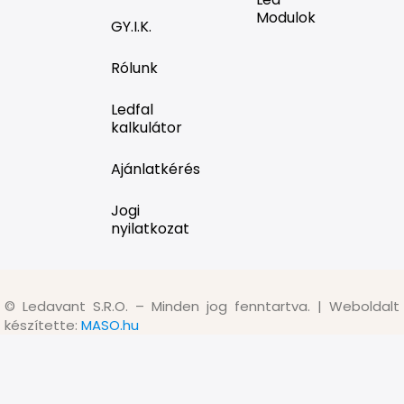
Modulok
GY.I.K.
Rólunk
Ledfal
kalkulátor
Ajánlatkérés
Jogi
nyilatkozat
©
Ledavant S.R.O. – Minden jog fenntartva. | Weboldalt
készítette:
MASO.hu