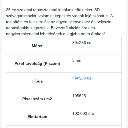
25 év szakmai tapasztalattal kínálunk effekteket, 3D
szöveganimációt, valamint képek és videók lejátszását is. A
telepítést és felszerelést az egyedi igényekhez és helyszíni
adottságokhoz igazítjuk. Bevezető akciós árak és
nagykereskedelmi lehetőségek a legjobb nettó árakon!
80×256 cm
Méret
3 mm
Pixel-távolság (P szám)
Fényújság
Típus
105625
Pixel szám / m2
100.000 óra
Élettartam