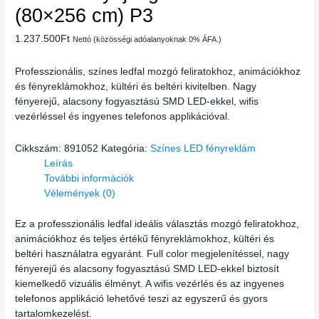
(80×256 cm) P3
1.237.500
Ft
Nettó (közösségi adóalanyoknak 0% ÁFA.)
Professzionális, színes ledfal mozgó feliratokhoz, animációkhoz
és fényreklámokhoz, kültéri és beltéri kivitelben. Nagy
fényerejű, alacsony fogyasztású SMD LED-ekkel, wifis
vezérléssel és ingyenes telefonos applikációval.
Cikkszám:
891052
Kategória:
Színes LED fényreklám
Leírás
További információk
Vélemények (0)
Ez a professzionális ledfal ideális választás mozgó feliratokhoz,
animációkhoz és teljes értékű fényreklámokhoz, kültéri és
beltéri használatra egyaránt. Full color megjelenítéssel, nagy
fényerejű és alacsony fogyasztású SMD LED-ekkel biztosít
kiemelkedő vizuális élményt. A wifis vezérlés és az ingyenes
telefonos applikáció lehetővé teszi az egyszerű és gyors
tartalomkezelést.