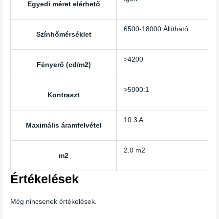
Egyedi méret elérhető
6500-18000 Állítható
Színhőmérséklet
>4200
Fényerő (cd/m2)
>5000:1
Kontraszt
10.3 A
Maximális áramfelvétel
2.0 m2
m2
Értékelések
Még nincsenek értékelések.