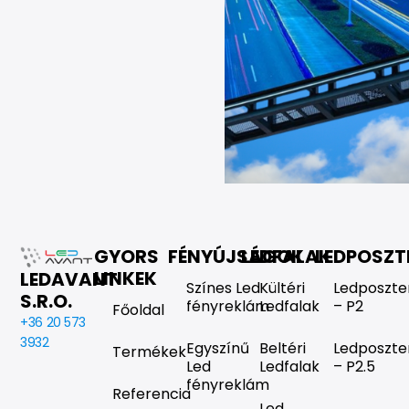
GYORS
FÉNYÚJSÁGOK
LEDFALAK
LEDPOSZT
LINKEK
LEDAVANT
Színes Led
Kültéri
Ledposzte
S.R.O.
fényreklám
Ledfalak
– P2
Főoldal
+36 20 573
3932
Egyszínű
Beltéri
Ledposzte
Termékek
Led
Ledfalak
– P2.5
fényreklám
Referencia
Led