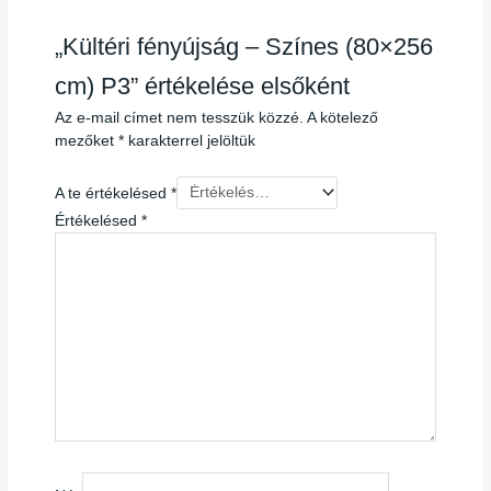
„Kültéri fényújság – Színes (80×256
cm) P3” értékelése elsőként
Az e-mail címet nem tesszük közzé.
A kötelező
mezőket
*
karakterrel jelöltük
A te értékelésed
*
Értékelésed
*