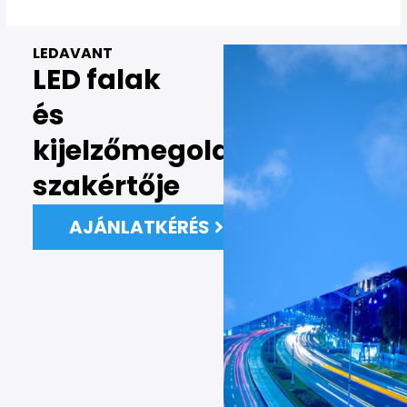
LEDAVANT
LED falak
és
kijelzőmegoldások
szakértője
AJÁNLATKÉRÉS