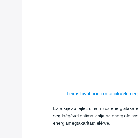
Leírás
További információk
Vélemény
Ez a kijelző fejlett dinamikus energiatak
segítségével optimalizálja az energiafelha
energiamegtakarítást elérve.