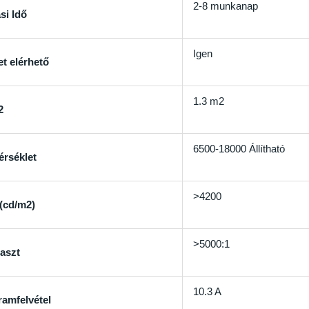
2-8 munkanap
ási Idő
Igen
t elérhető
1.3 m2
2
6500-18000 Állítható
rséklet
>4200
(cd/m2)
>5000:1
aszt
10.3 A
ramfelvétel