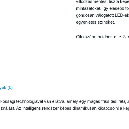
villódzásmentes, tiszta képet
mintázatokat, így élesebb fo
gondosan válogatott LED-ek
egyenletes színeket.
Cikkszám:
outdoor_q_e_3
ek (0)
arékossági technológiával van ellátva, amely egy magas frissítési rá
sználást. Az intelligens rendszer képes dinamikusan kikapcsolni a kép