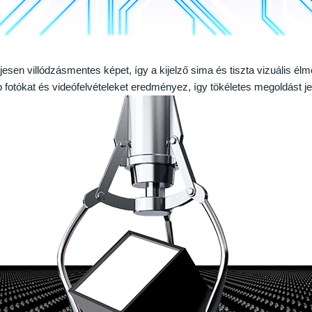
teljesen villódzásmentes képet, így a kijelző sima és tiszta vizuális 
bb fotókat és videófelvételeket eredményez, így tökéletes megoldást je