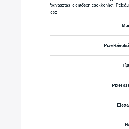
fogyasztás jelentősen csökkenhet. Példáu
lesz.
Mér
Pixel-távols
Típ
Pixel sz
Élett
H