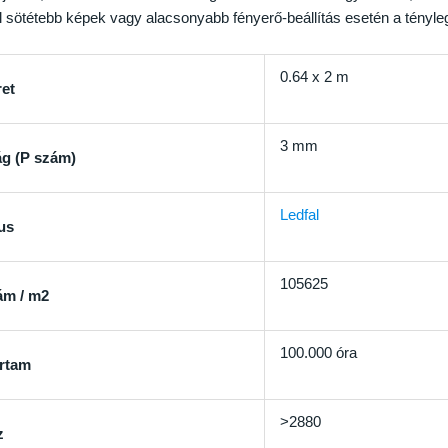
l sötétebb képek vagy alacsonyabb fényerő-beállítás esetén a tényle
0.64 x 2 m
et
3 mm
ág (P szám)
Ledfal
us
105625
ám / m2
100.000 óra
artam
>2880
z