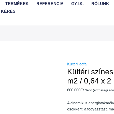
TERMÉKEK
REFERENCIA
GY.I.K.
RÓLUNK
TKÉRÉS
Kültéri ledfal
Kültéri színes
m2 / 0,64 x 2
600.000
Ft
Nettó (közösségi ad
A dinamikus energiatakaréko
csökkenti a fogyasztást, mi