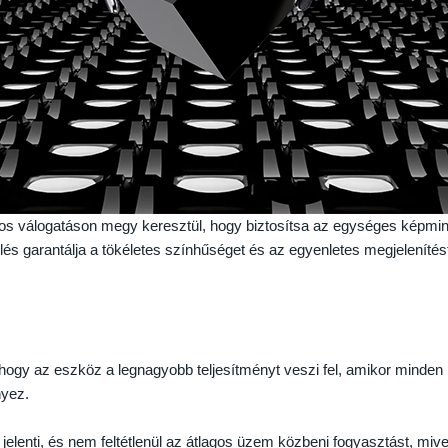
os válogatáson megy keresztül, hogy biztosítsa az egységes képmin
lés garantálja a tökéletes színhűséget és az egyenletes megjeleníté
, hogy az eszköz a legnagyobb teljesítményt veszi fel, amikor minden
nyez.
jelenti, és nem feltétlenül az átlagos üzem közbeni fogyasztást, mivel