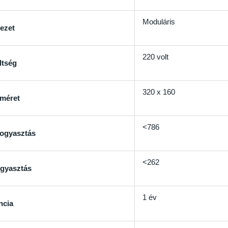
Moduláris
ezet
220 volt
ltség
320 x 160
méret
<786
fogyasztás
<262
ogyasztás
1 év
ncia