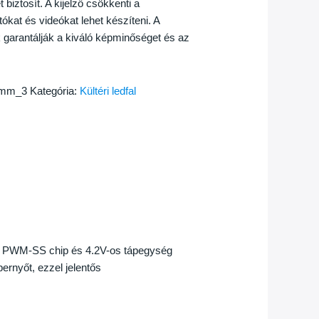
 biztosít. A kijelző csökkenti a
tókat és videókat lehet készíteni. A
 garantálják a kiváló képminőséget és az
_mm_3
Kategória:
Kültéri ledfal
tájú PWM-SS chip és 4.2V-os tápegység
ernyőt, ezzel jelentős