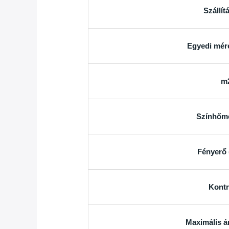
Szállít
Egyedi mére
m
Színhőmé
Fényerő 
Kontr
Maximális á