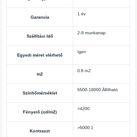
1 év
Garancia
2-8 munkanap
Szállítási Idő
Igen
Egyedi méret elérhető
0.8 m2
m2
6500-18000 Állítható
Színhőmérséklet
>4200
Fényerő (cd/m2)
>5000:1
Kontraszt