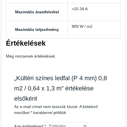
>10.34 A
Maximális áramfelvétel
909 W / m2
Maximális teljesítmény
Értékelések
Még nincsenek értékelések.
„Kültéri színes ledfal (P 4 mm) 0,8
m2 / 0,64 x 1,3 m” értékelése
elsőként
Az e-mail címet nem tesszük közzé.
A kötelező
mezőket
*
karakterrel jelöltük
A te értékelésed
*