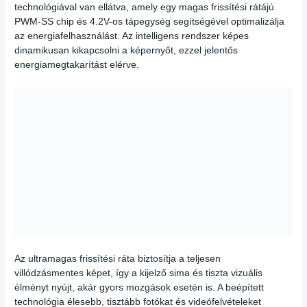
technológiával van ellátva, amely egy magas frissítési rátájú
PWM-SS chip és 4.2V-os tápegység segítségével optimalizálja
az energiafelhasználást. Az intelligens rendszer képes
dinamikusan kikapcsolni a képernyőt, ezzel jelentős
energiamegtakarítást elérve.
Az ultramagas frissítési ráta biztosítja a teljesen
villódzásmentes képet, így a kijelző sima és tiszta vizuális
élményt nyújt, akár gyors mozgások esetén is. A beépített
technológia élesebb, tisztább fotókat és videófelvételeket