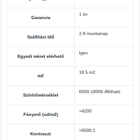
1 év
Garancia
2-8 munkanap
Szállítási Idő
Igen
Egyedi méret elérhető
18.5 m2
m2
6500-18000 Állítható
Színhőmérséklet
>4200
Fényerő (cd/m2)
>5000:1
Kontraszt