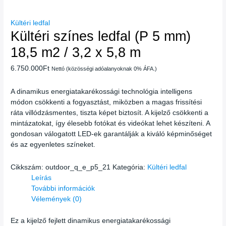
Kültéri ledfal
Kültéri színes ledfal (P 5 mm)
18,5 m2 / 3,2 x 5,8 m
6.750.000
Ft
Nettó (közösségi adóalanyoknak 0% ÁFA.)
A dinamikus energiatakarékossági technológia intelligens
módon csökkenti a fogyasztást, miközben a magas frissítési
ráta villódzásmentes, tiszta képet biztosít. A kijelző csökkenti a
mintázatokat, így élesebb fotókat és videókat lehet készíteni. A
gondosan válogatott LED-ek garantálják a kiváló képminőséget
és az egyenletes színeket.
Cikkszám:
outdoor_q_e_p5_21
Kategória:
Kültéri ledfal
Leírás
További információk
Vélemények (0)
Ez a kijelző fejlett dinamikus energiatakarékossági