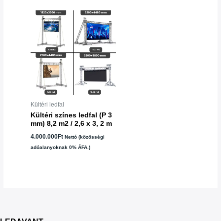
Kültéri ledfal
Kültéri színes ledfal (P 3
mm) 8,2 m2 / 2,6 x 3, 2 m
4.000.000
Ft
Nettó (közösségi
adóalanyoknak 0% ÁFA.)