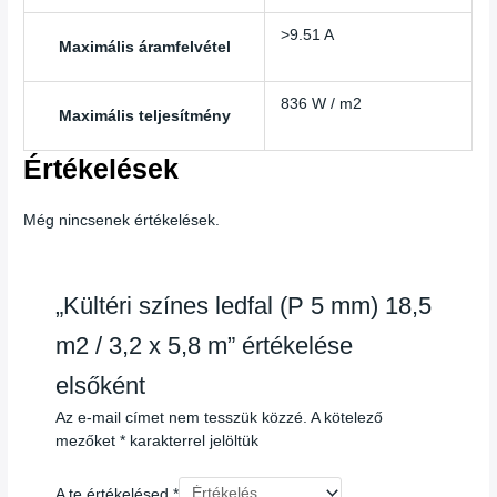
>9.51 A
Maximális áramfelvétel
836 W / m2
Maximális teljesítmény
Értékelések
Még nincsenek értékelések.
„Kültéri színes ledfal (P 5 mm) 18,5
m2 / 3,2 x 5,8 m” értékelése
elsőként
Az e-mail címet nem tesszük közzé.
A kötelező
mezőket
*
karakterrel jelöltük
A te értékelésed
*