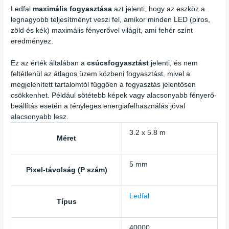
Ledfal
maximális fogyasztása
azt jelenti, hogy az eszköz a
legnagyobb teljesítményt veszi fel, amikor minden LED (piros,
zöld és kék) maximális fényerővel világít, ami fehér színt
eredményez.
Ez az érték általában a
csúcsfogyasztást
jelenti, és nem
feltétlenül az átlagos üzem közbeni fogyasztást, mivel a
megjelenített tartalomtól függően a fogyasztás jelentősen
csökkenhet. Például sötétebb képek vagy alacsonyabb fényerő-
beállítás esetén a tényleges energiafelhasználás jóval
alacsonyabb lesz.
3.2 x 5.8 m
Méret
5 mm
Pixel-távolság (P szám)
Ledfal
Típus
40000