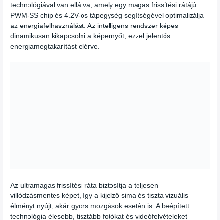
technológiával van ellátva, amely egy magas frissítési rátájú
PWM-SS chip és 4.2V-os tápegység segítségével optimalizálja
az energiafelhasználást. Az intelligens rendszer képes
dinamikusan kikapcsolni a képernyőt, ezzel jelentős
energiamegtakarítást elérve.
Az ultramagas frissítési ráta biztosítja a teljesen
villódzásmentes képet, így a kijelző sima és tiszta vizuális
élményt nyújt, akár gyors mozgások esetén is. A beépített
technológia élesebb, tisztább fotókat és videófelvételeket