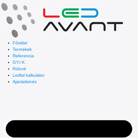
Skip
to
content
Főoldal
Termékek
Referencia
GY.I.K.
Rólunk
Ledfal kalkulátor
Ajánlatkérés