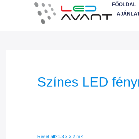
Skip
FŐOLDAL
to
AJÁNLA
content
Színes LED fény
Reset all
×
1.3 x 3.2 m
×