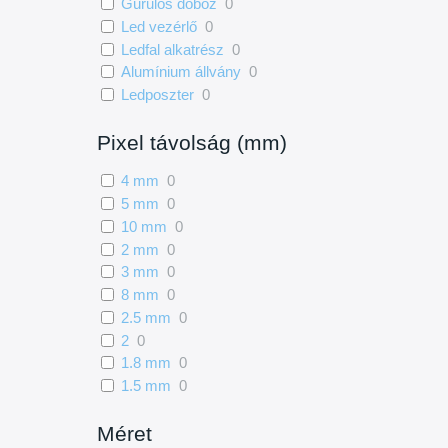
Gurulós doboz
0
Led vezérlő
0
Ledfal alkatrész
0
Alumínium állvány
0
Ledposzter
0
Pixel távolság (mm)
4 mm
0
5 mm
0
10 mm
0
2 mm
0
3 mm
0
8 mm
0
2.5 mm
0
2
0
1.8 mm
0
1.5 mm
0
Méret