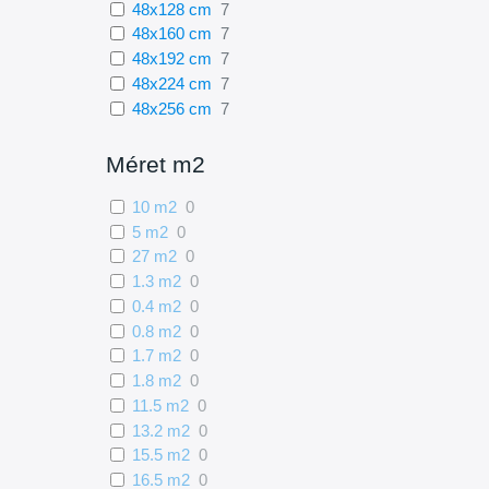
48x128 cm
7
48x160 cm
7
48x192 cm
7
48x224 cm
7
48x256 cm
7
48x288 cm
0
48x96 cm
0
Méret m2
64x128 cm
7
10 m2
0
64x160 cm
7
5 m2
0
64x192 cm
7
27 m2
0
64x224 cm
7
1.3 m2
0
64x288 cm
0
0.4 m2
0
64x96 cm
0
0.8 m2
0
112x128 cm
7
1.7 m2
0
112x160 cm
7
1.8 m2
0
112x192 cm
7
11.5 m2
0
112x224 cm
7
13.2 m2
0
112x256 cm
7
15.5 m2
0
128x128 cm
7
16.5 m2
0
128x160 cm
7