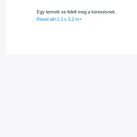
Egy termék se felelt meg a keresésnek.
Reset all
×
1.3 x 3.2 m
×