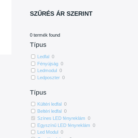
SZŰRÉS ÁR SZERINT
0
termék found
Típus
Ledfal
0
Fényújság
0
Ledmodul
0
Ledposzter
0
Típus
Kültéri ledfal
0
Beltéri ledfal
0
Színes LED fényreklám
0
Egyszínű LED fényreklám
0
Led Modul
0