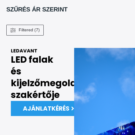
SZŰRÉS ÁR SZERINT
Filtered (7)
LEDAVANT
LED falak
és
kijelzőmegoldások
szakértője
AJÁNLATKÉRÉS