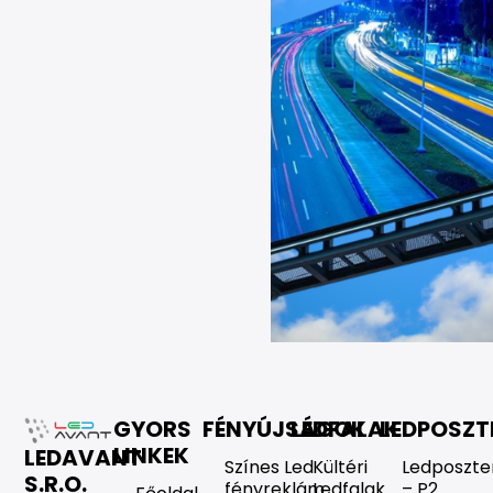
GYORS
FÉNYÚJSÁGOK
LEDFALAK
LEDPOSZT
LINKEK
LEDAVANT
Színes Led
Kültéri
Ledposzte
S.R.O.
fényreklám
Ledfalak
– P2