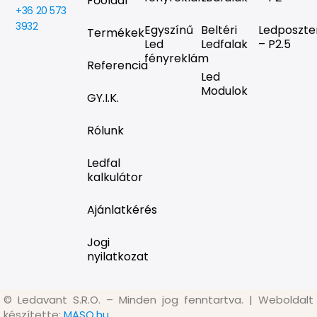
Főoldal
+36 20 573
3932
Egyszínű
Beltéri
Ledposzte
Termékek
Led
Ledfalak
– P2.5
fényreklám
Referencia
Led
Modulok
GY.I.K.
Rólunk
Ledfal
kalkulátor
Ajánlatkérés
Jogi
nyilatkozat
©
Ledavant S.R.O. – Minden jog fenntartva. | Weboldalt
készítette:
MASO.hu