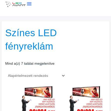
Skip
to
content
LEDFAL KALKULÁTOR
Színes LED
fényreklám
Mind a(z) 7 találat megjelenítve