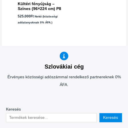
Kültéri fényújság –
Színes (96×224 cm) P8
525.000
Ft
Nettó (közösségi
adóalanyoknak 0% ÁFA.)
Szlovákiai cég
Érvényes közösségi adószámmal rendelkező partnereknek 0%
ÁFA.
Keresés
Keresés