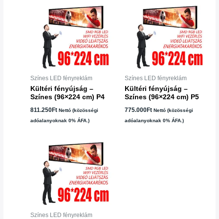
Színes LED fényreklám
Színes LED fényreklám
Kültéri fényújság –
Kültéri fényújság –
Színes (96×224 cm) P4
Színes (96×224 cm) P5
811.250
Ft
775.000
Ft
Nettó (közösségi
Nettó (közösségi
adóalanyoknak 0% ÁFA.)
adóalanyoknak 0% ÁFA.)
Színes LED fényreklám