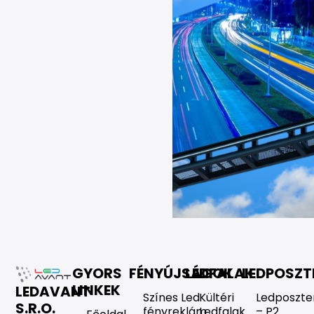
GYORS
FÉNYÚJSÁGOK
LEDFALAK
LEDPOSZT
LINKEK
LEDAVANT
Színes Led
Kültéri
Ledposzte
S.R.O.
fényreklám
Ledfalak
– P2