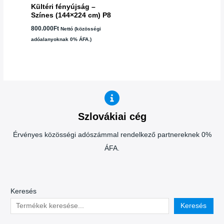
Kültéri fényújság –
Színes (144×224 cm) P8
800.000
Ft
Nettó (közösségi
adóalanyoknak 0% ÁFA.)
Szlovákiai cég
Érvényes közösségi adószámmal rendelkező partnereknek 0%
ÁFA.
Keresés
Keresés