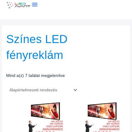
Skip
to
content
LEDFAL KALKULÁTOR
Színes LED
fényreklám
Mind a(z) 7 találat megjelenítve