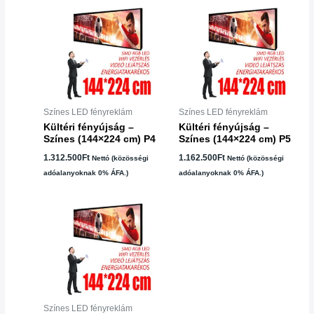
Színes LED fényreklám
Színes LED fényreklám
Kültéri fényújság –
Kültéri fényújság –
Színes (144×224 cm) P4
Színes (144×224 cm) P5
1.312.500
Ft
1.162.500
Ft
Nettó (közösségi
Nettó (közösségi
adóalanyoknak 0% ÁFA.)
adóalanyoknak 0% ÁFA.)
Színes LED fényreklám