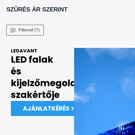
SZŰRÉS ÁR SZERINT
Filtered (7)
LEDAVANT
LED falak
és
kijelzőmegoldások
szakértője
AJÁNLATKÉRÉS