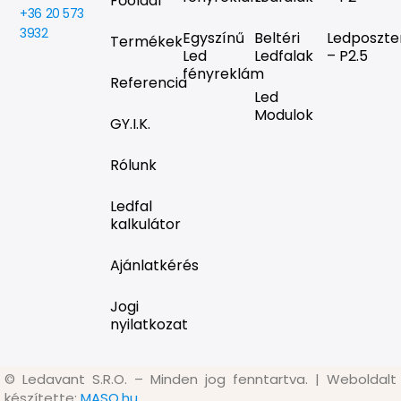
Főoldal
+36 20 573
3932
Egyszínű
Beltéri
Ledposzte
Termékek
Led
Ledfalak
– P2.5
fényreklám
Referencia
Led
Modulok
GY.I.K.
Rólunk
Ledfal
kalkulátor
Ajánlatkérés
Jogi
nyilatkozat
©
Ledavant S.R.O. – Minden jog fenntartva. | Weboldalt
készítette:
MASO.hu